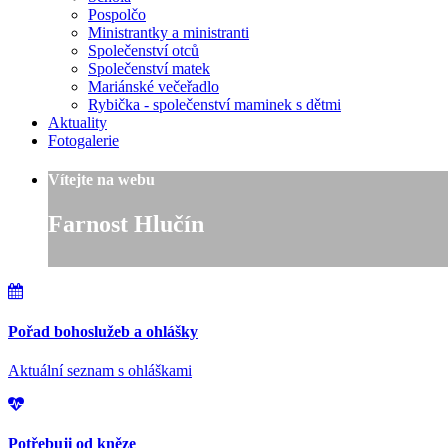
Pospolčo
Ministrantky a ministranti
Společenství otců
Společenství matek
Mariánské večeřadlo
Rybička - společenství maminek s dětmi
Aktuality
Fotogalerie
Vítejte na webu
Farnost Hlučín
Pořad bohoslužeb a ohlášky
Aktuální seznam s ohláškami
Potřebuji od kněze