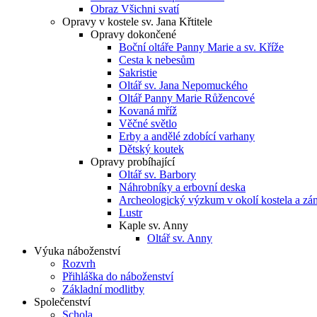
Obraz Všichni svatí
Opravy v kostele sv. Jana Křtitele
Opravy dokončené
Boční oltáře Panny Marie a sv. Kříže
Cesta k nebesům
Sakristie
Oltář sv. Jana Nepomuckého
Oltář Panny Marie Růžencové
Kovaná mříž
Věčné světlo
Erby a andělé zdobící varhany
Dětský koutek
Opravy probíhající
Oltář sv. Barbory
Náhrobníky a erbovní deska
Archeologický výzkum v okolí kostela a z
Lustr
Kaple sv. Anny
Oltář sv. Anny
Výuka náboženství
Rozvrh
Přihláška do náboženství
Základní modlitby
Společenství
Schola