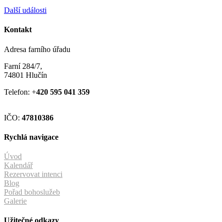
Další události
Kontakt
Adresa farního úřadu
Farní 284/7,
74801 Hlučín
Telefon: +
420 595 041 359
IČO:
47810386
Rychlá navigace
Úvod
Kalendář
Rezervovat intenci
Blog
Pořad bohoslužeb
Galerie
Užitečné odkazy