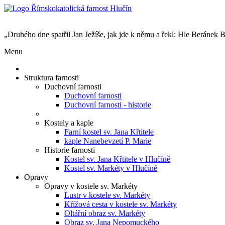
„Druhého dne spatřil Jan Ježíše, jak jde k němu a řekl: Hle Beránek B
Menu
Struktura farnosti
Duchovní farnosti
Duchovní farnosti
Duchovní farnosti - historie
Kostely a kaple
Farní kostel sv. Jana Křtitele
kaple Nanebevzetí P. Marie
Historie farnosti
Kostel sv. Jana Křtitele v Hlučíně
Kostel sv. Markéty v Hlučíně
Opravy
Opravy v kostele sv. Markéty
Lustr v kostele sv. Markéty
Křížová cesta v kostele sv. Markéty
Oltářní obraz sv. Markéty
Obraz sv. Jana Nepomuckého