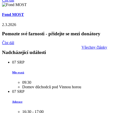
Číst dál
Fond MOST
2.3.2026
Pomozte své farnosti - přidejte se mezi donátory
Číst dál
Všechny články
Nadcházející události
07
SRP
Mše svatá
09:30
Domov důchodců pod Vinnou horou
07
SRP
Adorace
16:30 - 17:00