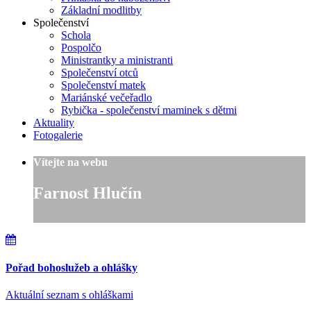
Základní modlitby
Společenství
Schola
Pospolčo
Ministrantky a ministranti
Společenství otců
Společenství matek
Mariánské večeřadlo
Rybička - společenství maminek s dětmi
Aktuality
Fotogalerie
Vítejte na webu
Farnost Hlučín
Pořad bohoslužeb a ohlášky
Aktuální seznam s ohláškami