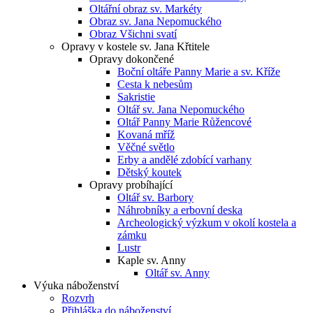
Oltářní obraz sv. Markéty
Obraz sv. Jana Nepomuckého
Obraz Všichni svatí
Opravy v kostele sv. Jana Křtitele
Opravy dokončené
Boční oltáře Panny Marie a sv. Kříže
Cesta k nebesům
Sakristie
Oltář sv. Jana Nepomuckého
Oltář Panny Marie Růžencové
Kovaná mříž
Věčné světlo
Erby a andělé zdobící varhany
Dětský koutek
Opravy probíhající
Oltář sv. Barbory
Náhrobníky a erbovní deska
Archeologický výzkum v okolí kostela a
zámku
Lustr
Kaple sv. Anny
Oltář sv. Anny
Výuka náboženství
Rozvrh
Přihláška do náboženství