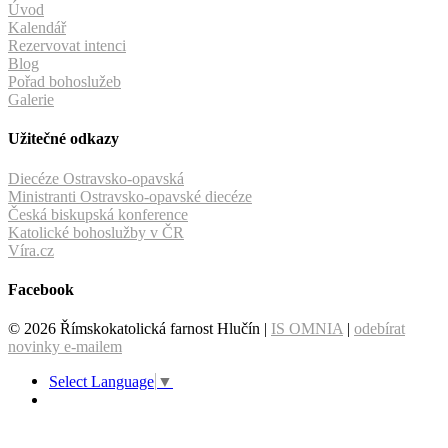
Úvod
Kalendář
Rezervovat intenci
Blog
Pořad bohoslužeb
Galerie
Užitečné odkazy
Diecéze Ostravsko-opavská
Ministranti Ostravsko-opavské diecéze
Česká biskupská konference
Katolické bohoslužby v ČR
Víra.cz
Facebook
© 2026 Římskokatolická farnost Hlučín |
IS OMNIA
|
odebírat
novinky e-mailem
Select Language
▼