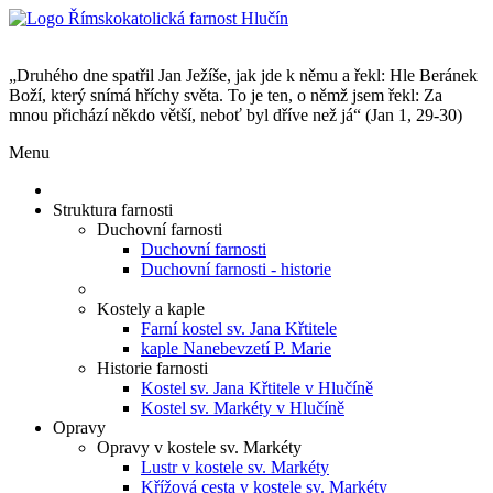
„Druhého dne spatřil Jan Ježíše, jak jde k němu a řekl: Hle Beránek
Boží, který snímá hříchy světa. To je ten, o němž jsem řekl: Za
mnou přichází někdo větší, neboť byl dříve než já“ (Jan 1, 29-30)
Menu
Struktura farnosti
Duchovní farnosti
Duchovní farnosti
Duchovní farnosti - historie
Kostely a kaple
Farní kostel sv. Jana Křtitele
kaple Nanebevzetí P. Marie
Historie farnosti
Kostel sv. Jana Křtitele v Hlučíně
Kostel sv. Markéty v Hlučíně
Opravy
Opravy v kostele sv. Markéty
Lustr v kostele sv. Markéty
Křížová cesta v kostele sv. Markéty