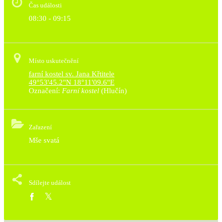
Čas události
08:30 - 09:15
Místo uskutečnění
farní kostel sv. Jana Křtitele
49°53'45.2"N 18°11'09.6"E
Označení:
Farní kostel
(Hlučín)
Zařazení
Mše svatá
Sdílejte událost