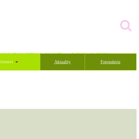
hází někdo větší, neboť byl dříve než já“ (Jan 1, 29-30)
ečenství
Aktuality
Fotogalerie