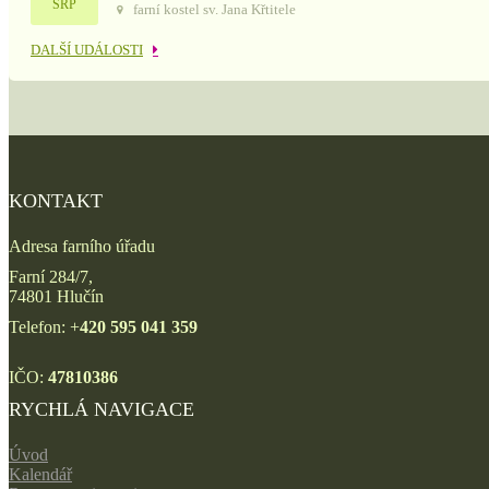
SRP
farní kostel sv. Jana Křtitele
DALŠÍ UDÁLOSTI
KONTAKT
Adresa farního úřadu
Farní 284/7,
74801 Hlučín
Telefon: +
420 595 041 359
IČO:
47810386
RYCHLÁ NAVIGACE
Úvod
Kalendář