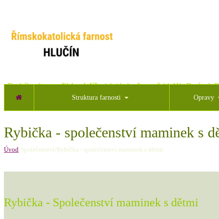
„Druhého dne spatřil Jan Ježíše, jak jde k němu a řekl: Hle Beránek B
Struktura farnosti
Opravy
Rybička - společenství maminek s d
Úvod
/Společenství/Rybička - společenství maminek s dětmi
Rybička - Společenství maminek s dětmi