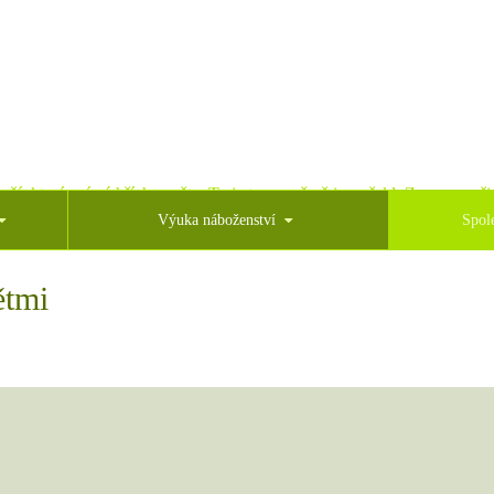
oží, který snímá hříchy světa. To je ten, o němž jsem řekl: Za mnou přic
Výuka náboženství
Spol
ětmi