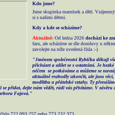
Kdo jsme?
Jsme skupinka maminek a dětí. Vzájemným 
si s našimi dětmi.
Kdy a kde se scházíme?
Aktuálně:
Od ledna 2026
dochází ke zm
faru, ale scházíme se dle domluvy u někte
zavolejte na níže uvedená čísla :-)
"Jménem společenství Rybička děkuji vš
přicházet a sdílet se s ostatními. Je hezk
něčem se potkáváme a můžeme se navzájem
aktuálně rozhodly ukončit, ale jsou věci,
modlitba a přátelské vztahy. Ty přenáší
i se přidat, dejte nám vědět, rádi vás přivítáme. V závěru 
Barbora Fajová."
í číslo 722 093 257 nebo 773 232 373.