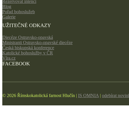
Rezervovat intenci
Blog
Pořad bohoslužeb
Galerie
UŽITEČNÉ ODKAZY
Diecéze Ostravsko-opavská
Ministranti Ostravsko-opavské diecéze
Česká biskupská konference
Katolické bohoslužby v ČR
Víra.cz
FACEBOOK
© 2026 Římskokatolická farnost Hlučín |
IS OMNIA
|
odebírat novi