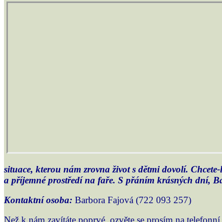
situace, kterou nám zrovna život s dětmi dovolí. Chcete-l
a příjemné prostředí na faře. S přáním krásných dní, 
Kontaktní osoba:
Barbora Fajová (722 093 257)
Než k nám zavítáte poprvé, ozvěte se prosím na telefonn