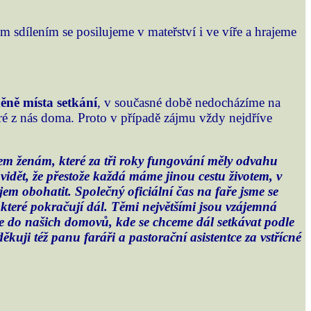
sdílením se posilujeme v mateřství i ve víře a hrajeme
ěně místa setkání
, v současné době nedocházíme na
ré z nás doma. Proto v případě zájmu vždy nejdříve
em ženám, které za tři roky fungování měly odvahu
é vidět, že přestože každá máme jinou cestu životem, v
 obohatit. Společný oficiální čas na faře jsme se
 které pokračují dál. Těmi největšími jsou vzájemná
me do našich domovů, kde se chceme dál setkávat podle
děkuji též panu faráři a pastorační asistentce za vstřícné