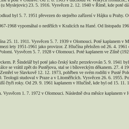
u Myslejovic) 23. 5. 1916. Vysvěcen 2. 12. 1940 v Římě, kde poté dále
odkud byl 5. 7. 1951 převezen do stejného zařízení v Hájku u Prahy. O
h 1967-1968 vypomáhal o nedělích v Kralicích na Hané. Od listopadu 19
na 25. 11. 1911. Vysvěcen 5. 7. 1939 v Olomouci. Poté kaplanem v 
mezi lety 1951-1961 jako provizor. Z Hlučína přeložen od 26. 4. 196
 Polomi. Vysvěcen 5. 7. 1928 v Olomouci. Poté kaplanem ve Zlíně (1
ckem. P. Šindelář byl poté jako český kněz perzekvován 5. 9. 1941 by
álce se vrátil zpět do Pustějova, stal se i bíloveckým děkanem. 27. 4 1
emřel ve Slavkově 12. 12. 1973, pohřben ve svém rodišti v Pusté Pol
. Teologii studoval v Praze a v Litoměřicích. Vysvěcen 26. 6. 1955. P
další čtyři roky. Od 29. 9. 1961 kaplanem v Hlučíně, kde byl od 15. 11.
ch. Vysvěcen 1. 7. 1972 v Olomouci. Následně dva měsíce kaplanem v H