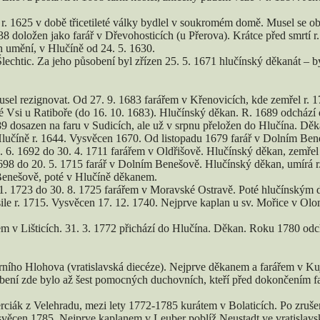
 r. 1625 v době třicetileté války bydlel v soukromém domě. Musel se obl
 doložen jako farář v Dřevohosticích (u Přerova). Krátce před smrtí r
h umění, v Hlučíně od 24. 5. 1630.
Šlechtic. Za jeho působení byl zřízen 25. 5. 1671 hlučínský děkanát –
usel rezignovat. Od 27. 9. 1683 farářem v Křenovicích, kde zemřel r. 1
ré Vsi u Ratiboře (do 16. 10. 1683). Hlučínský děkan. R. 1689 odchází d
89 dosazen na faru v Sudicích, ale už v srpnu přeložen do Hlučína. Děk
lučíně r. 1644. Vysvěcen 1670. Od listopadu 1679 farář v Dolním Bene
6. 1692 do 30. 4. 1711 farářem v Oldřišově. Hlučínský děkan, zemřel 
98 do 20. 5. 1715 farář v Dolním Benešově. Hlučínský děkan, umírá r
Benešově, poté v Hlučíně děkanem.
1. 1723 do 30. 8. 1725 farářem v Moravské Ostravě. Poté hlučínským d
le r. 1715. Vysvěcen 17. 12. 1740. Nejprve kaplan u sv. Mořice v Olo
em v Lišticích. 31. 3. 1772 přichází do Hlučína. Děkan. Roku 1780 odc
ního Hlohova (vratislavská diecéze). Nejprve děkanem a farářem v Kuj
bení zde bylo až šest pomocných duchovních, kteří před dokončením fary
rciák z Velehradu, mezi lety 1772-1785 kurátem v Bolaticích. Po zruše
věcen 1785. Nejprve kaplanem v Leuber poblíž Neustadt ve vratislavské