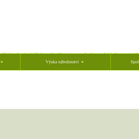
oží, který snímá hříchy světa. To je ten, o němž jsem řekl: Za mnou přic
Výuka náboženství
Spol