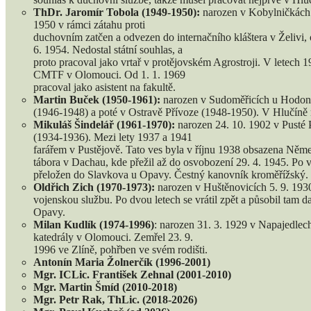
ThDr. Jaromír Tobola (1949-1950):
narozen v Kobylničkách (
1950 v rámci zátahu proti
duchovním zatčen a odvezen do internačního kláštera v Želivi, 
6. 1954. Nedostal státní souhlas, a
proto pracoval jako vrtař v protějovském Agrostroji. V letec
CMTF v Olomouci. Od 1. 1. 1969
pracoval jako asistent na fakultě.
Martin Buček (1950-1961):
narozen v Sudoměřicích u Hodoní
(1946-1948) a poté v Ostravě Přívoze (1948-1950). V Hlučíně 
Mikuláš Šindelář (1961-1970):
narozen 24. 10. 1902 v Pusté
(1934-1936). Mezi lety 1937 a 1941
farářem v Pustějově. Tato ves byla v říjnu 1938 obsazena Něme
tábora v Dachau, kde přežil až do osvobození 29. 4. 1945. Po v
přeložen do Slavkova u Opavy. Čestný kanovník kroměřížský. Z
Oldřich Zich (1970-1973):
narozen v Huštěnovicích 5. 9. 1930
vojenskou službu. Po dvou letech se vrátil zpět a působil tam 
Opavy.
Milan Kudlík (1974-1996)
: narozen 31. 3. 1929 v Napajedle
katedrály v Olomouci. Zemřel 23. 9.
1996 ve Zlíně, pohřben ve svém rodišti.
Antonín Maria Žolnerčík (1996-2001)
Mgr. ICLic. František Zehnal (2001-2010)
Mgr. Martin Šmíd (2010-2018)
Mgr. Petr Rak, ThLic. (2018-2026)