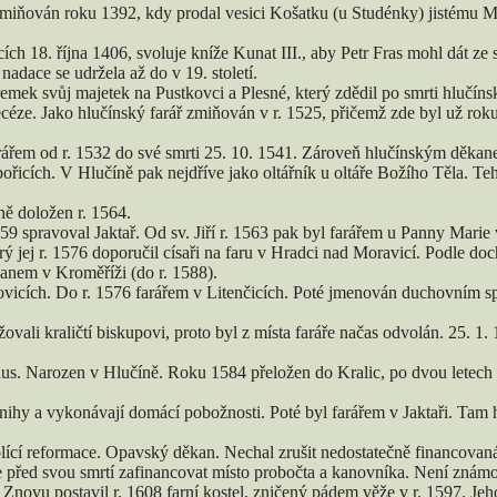
ňován roku 1392, kdy prodal vesici Košatku (u Studénky) jistému Mat
cích 18. října 1406, svoluje kníže Kunat III., aby Petr Fras mohl dát ze
nadace se udržela až do v 19. století.
mek svůj majetek na Pustkovci a Plesné, který zdědil po smrti hlučín
iecéze. Jako hlučínský farář zmiňován v r. 1525, přičemž zde byl už ro
arářem od r. 1532 do své smrti 25. 10. 1541. Zároveň hlučínským děkan
ořicích. V Hlučíně pak nejdříve jako oltářník u oltáře Božího Těla. T
ně doložen r. 1564.
9 spravoval Jaktař. Od sv. Jiří r. 1563 pak byl farářem u Panny Marie
rý jej r. 1576 doporučil císaři na faru v Hradci nad Moravicí. Podle do
kanem v Kroměříži (do r. 1588).
vicích. Do r. 1576 farářem v Litenčicích. Poté jmenován duchovním sp
ovali kraličtí biskupovi, proto byl z místa faráře načas odvolán. 25. 1.
torius. Narozen v Hlučíně. Roku 1584 přeložen do Kralic, po dvou lete
 knihy a vykonávají domácí pobožnosti. Poté byl farářem v Jaktaři. Tam 
lící reformace. Opavský děkan. Nechal zrušit nedostatečně financovaná 
e před svou smrtí zafinancovat místo probočta a kanovníka. Není známo
Znovu postavil r. 1608 farní kostel, zničený pádem věže v r. 1597. Jeh