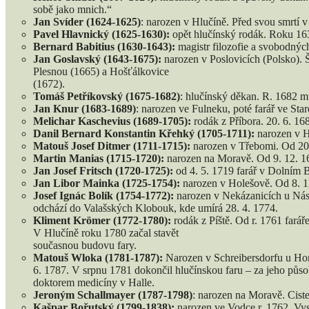
sobě jako mnich.“
Jan Svíder (1624-1625)
: narozen v Hlučíně. Před svou smrtí v
Pavel Hlavnický (1625-1630):
opět hlučínský rodák. Roku 1638
Bernard Babitius (1630-1643):
magistr filozofie a svobodnýc
Jan Goslavský (1643-1675):
narozen v Poslovicích (Polsko). 
Plesnou (1665) a Hošťálkovice
(1672).
Tomáš Petříkovský (1675-1682)
: hlučínský děkan. R. 1682 m
Jan Knur (1683-1689)
: narozen ve Fulneku, poté farář ve Sta
Melichar Kaschevius (1689-1705):
rodák z Příbora. 20. 6. 16
Danil Bernard Konstantin Křehký (1705-1711):
narozen v H
Matouš Josef Ditmer (1711-1715):
narozen v Třebomi. Od 20. 
Martin Manias (1715-1720):
narozen na Moravě. Od 9. 12. 16
Jan Josef Fritsch (1720-1725):
od 4. 5. 1719 farář v Dolním 
Jan Libor Mainka (1725-1754):
narozen v Holešově. Od 8. 1
Josef Ignác Bolík (1754-1772):
narozen v Nekázanicích u Nási
odchází do Valašských Klobouk, kde umírá 28. 4. 1774.
Kliment Krömer (1772-1780):
rodák z Píště. Od r. 1761 farář
V Hlučíně roku 1780 začal stavět
současnou budovu fary.
Matouš Wloka (1781-1787):
Narozen v Schreibersdorfu u Hor
6. 1787. V srpnu 1781 dokončil hlučínskou faru – za jeho půso
doktorem medicíny v Halle.
Jeroným Schallmayer (1787-1798)
: narozen na Moravě. Ciste
Kašpar Bořutský (1799-1838):
narozen ve Vodce r. 1762. Vys