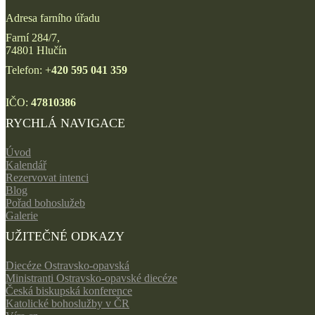
Adresa farního úřadu
Farní 284/7,
74801 Hlučín
Telefon: +
420 595 041 359
IČO:
47810386
RYCHLÁ NAVIGACE
Úvod
Kalendář
Rezervovat intenci
Blog
Pořad bohoslužeb
Galerie
UŽITEČNÉ ODKAZY
Diecéze Ostravsko-opavská
Ministranti Ostravsko-opavské diecéze
Česká biskupská konference
Katolické bohoslužby v ČR