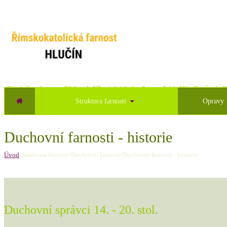
„Druhého dne spatřil Jan Ježíše, jak jde k němu a řekl: Hle Beránek B
Struktura farnosti
Opravy
Duchovní farnosti - historie
Úvod
/Struktura farnosti/Duchovní farnosti/Duchovní farnosti - historie
Duchovní správci 14. - 20. stol.