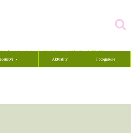
hází někdo větší, neboť byl dříve než já“ (Jan 1, 29-30)
ečenství
Aktuality
Fotogalerie