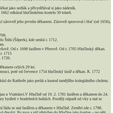
ékat jako sedlák a přivydělával si jako nádeník.
. 1662 odkázal hlučínskému kostelu 50 tolarů.
 byl zároveň jeho prvním děkanem. Zároveň spravoval i Hať (od 1656),
709.
o Štítů (Šilperk), kde umírá r. 1712.
an.
šově. Od r. 1698 farářem v Přerově. Od r. 1705 Hlučínský děkan.
r. 1715
. 1720.
ěkanem celých 29 let.
mouci, poté od července 1754 hlučínský farář a děkan. R. 1772
hází do Ratiboře jako prelát a kustod tamějšího kolegiátního chrámu.
au u Vratislavi.V Hlučíně od 19. 2. 1781 farářem a děkanem do 24.
 bydleli v hradebních baštách. Později odpadl od víry a stal se
ní řádu se stal farářem a děkanem v Hlučíně. Zemřel zde r. 1798.
 diecézi. Po roce a půl přeložen do Hlučína jako kaplan – po pěti