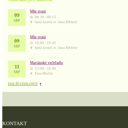
Mše svatá
09
08:30 - 09:15
SRP
farní kostel sv. Jana Křtitele
Mše svatá
09
10:00 - 10:45
SRP
farní kostel sv. Jana Křtitele
Mariánské večeřadlo
11
15:00 - 16:00
SRP
Fara Hlučín
DALŠÍ UDÁLOSTI
KONTAKT