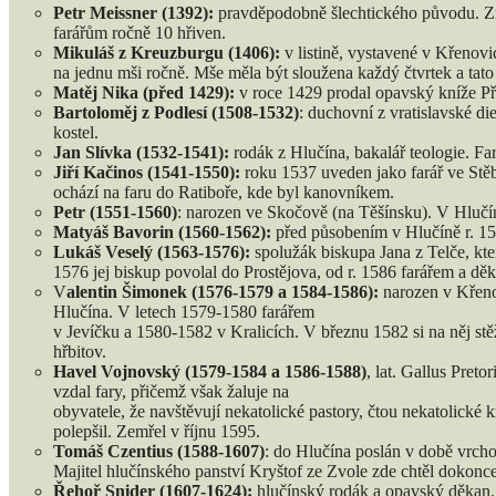
Petr Meissner (1392):
pravděpodobně šlechtického původu. Zmi
farářům ročně 10 hřiven.
Mikuláš z Kreuzburgu (1406):
v listině, vystavené v Křenovi
na jednu mši ročně. Mše měla být sloužena každý čtvrtek a tato 
Matěj Nika (před 1429):
v roce 1429 prodal opavský kníže Pře
Bartoloměj z Podlesí (1508-1532)
: duchovní z vratislavské d
kostel.
Jan Slívka (1532-1541):
rodák z Hlučína, bakalář teologie. F
Jiří Kačinos (1541-1550):
roku 1537 uveden jako farář ve Stěb
ochází na faru do Ratiboře, kde byl kanovníkem.
Petr (1551-1560)
: narozen ve Skočově (na Těšínsku). V Hlučí
Matyáš Bavorin (1560-1562):
před působením v Hlučíně r. 155
Lukáš Veselý (1563-1576):
spolužák biskupa Jana z Telče, kte
1576 jej biskup povolal do Prostějova, od r. 1586 farářem a dě
V
alentin Šimonek (1576-1579 a 1584-1586):
narozen v Křeno
Hlučína. V letech 1579-1580 farářem
v Jevíčku a 1580-1582 v Kralicích. V březnu 1582 si na něj stěž
hřbitov.
Havel Vojnovský (1579-1584 a 1586-1588)
, lat. Gallus Pre
vzdal fary, přičemž však žaluje na
obyvatele, že navštěvují nekatolické pastory, čtou nekatolické
polepšil. Zemřel v říjnu 1595.
Tomáš Czentius (1588-1607)
: do Hlučína poslán v době vrcho
Majitel hlučínského panství Kryštof ze Zvole zde chtěl dokonc
Řehoř Snider (1607-1624):
hlučínský rodák a opavský děkan. 