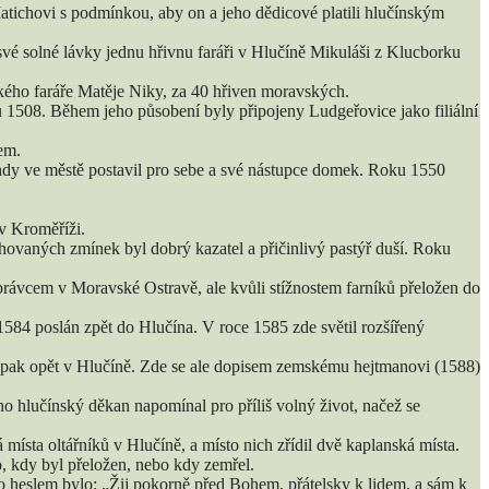
ichovi s podmínkou, aby on a jeho dědicové platili hlučínským
 své solné lávky jednu hřivnu faráři v Hlučíně Mikuláši z Klucborku
ského faráře Matěje Niky, za 40 hřiven moravských.
ku 1508. Během jeho působení byly připojeny Ludgeřovice jako filiální
em.
ehdy ve městě postavil pro sebe a své nástupce domek. Roku 1550
 v Kroměříži.
chovaných zmínek byl dobrý kazatel a přičinlivý pastýř duší. Roku
rávcem v Moravské Ostravě, ale kvůli stížnostem farníků přeložen do
 1584 poslán zpět do Hlučína. V roce 1585 zde světil rozšířený
ch pak opět v Hlučíně. Zde se ale dopisem zemskému hejtmanovi (1588)
ho hlučínský děkan napomínal pro příliš volný život, načež se
místa oltářníků v Hlučíně, a místo nich zřídil dvě kaplanská místa.
, kdy byl přeložen, nebo kdy zemřel.
o heslem bylo: „Žij pokorně před Bohem, přátelsky k lidem, a sám k