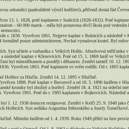
svou sekundici (padesátileté výročí kněžství).,přičemž dostal řád Červe
cen 13. 1. 1828, poté kaplanem v Sudicích (1828-1832). Poté kaplane
alosti – 60 000 marek – měla být postavena dívčí škola pod vedením řeh
 nemocnici.
ile r. 1830. Vysvěcen 1861. Nejprve kaplan v Bránicích a následně v
4 formálně pouze administrátorem. Nechal vymalovat kostel. Byl milovn
ch. Syn učitele a varhaníka z Velkých Hoštic. Absolvoval měšťanku v
 a následně kaplan v Křenovicích. Poté od 15. 1. 1869 farář ve Velkýc
c. Tam byl místoděkanem a později i děkanem. Zemřel tamtéž 10. 12. 1
 1836. Vysvěcen 1863. Poté kaplanem ve svém rodišti. Od r. 1865 kapl
ké Hoštice za Hlučín. Zemřel 14. 12. 1895 v Hlučíně.
ysvěcen 1888. Poté kaplan v Bavorově a od 10. 5. 1896 farářem v Hlu
anské kroniky byl zbožný a horlivý. Zemřel 18. 4. 1921 na srdeční mrtv
. Vysvěcen 1901. Poté do r. 1905 kaplanem v Bojkovicích. Následně a
i byl 1. 12. 1938 donucen rezignovat. Zemřel v Kelči 25. 9. 1940 jako 
ých Hošticích. Syn sedláka Augustina Stiborského a Josefy Tomečkové
učíně. Místním farářem od 1. 4. 1939. Roku 1949 přišel na faru provizo
číně a poté v Ostravě. Od 1. 8. 1963 v důchodu ve Velkých Hošitíchc, 