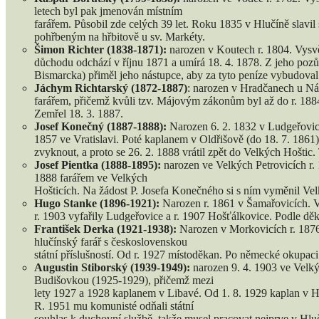
letech byl pak jmenován místním
farářem. Působil zde celých 39 let. Roku 1835 v Hlučíně slavil 
pohřbeným na hřbitově u sv. Markéty.
Šimon Richter (1838-1871):
narozen v Koutech r. 1804. Vysvě
důchodu odchází v říjnu 1871 a umírá 18. 4. 1878. Z jeho pozůst
Bismarcka) přiměl jeho nástupce, aby za tyto peníze vybudoval
Jáchym Richtarský (1872-1887)
: narozen v Hradčanech u Nás
farářem, přičemž kvůli tzv. Májovým zákonům byl až do r. 188
Zemřel 18. 3. 1887.
Josef Konečný (1887-1888):
Narozen 6. 2. 1832 v Ludgeřovicí
1857 ve Vratislavi. Poté kaplanem v Oldřišově (do 18. 7. 1861)
zvyknout, a proto se 26. 2. 1888 vrátil zpět do Velkých Hošti
Josef Pientka (1888-1895):
narozen ve Velkých Petrovicích r.
1888 farářem ve Velkých
Hošticích. Na žádost P. Josefa Konečného si s ním vyměnil Vel
Hugo Stanke (1896-1921):
Narozen r. 1861 v Šamařovicích. V
r. 1903 vyfařily Ludgeřovice a r. 1907 Hošťálkovice. Podle děk
František Derka (1921-1938):
Narozen v Morkovicích r. 1876
hlučínský farář s československou
státní příslušností. Od r. 1927 místoděkan. Po německé okupac
Augustin Stiborský (1939-1949):
narozen 9. 4. 1903 ve Velk
Budišovkou (1925-1929), přičemž mezi
lety 1927 a 1928 kaplanem v Libavé. Od 1. 8. 1929 kaplan v Hl
R. 1951 mu komunisté odňali státní
souhlas k duchovní službě, takže musel pracovat nejprve v Hlu