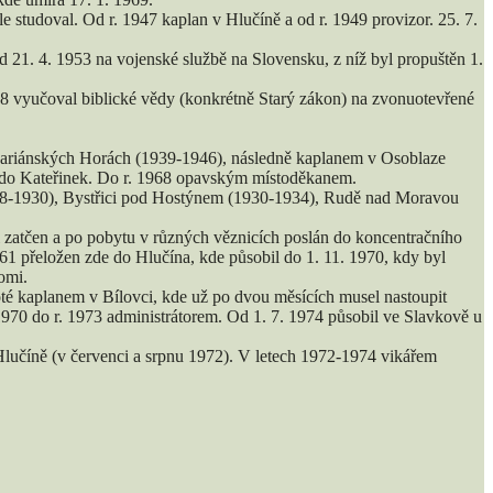
 studoval. Od r. 1947 kaplan v Hlučíně a od r. 1949 provizor. 25. 7.
d 21. 4. 1953 na vojenské službě na Slovensku, z níž byl propuštěn 1.
68 vyučoval biblické vědy (konkrétně Starý zákon) na zvonuotevřené
Mariánských Horách (1939-1946), následně kaplanem v Osoblaze
1 do Kateřinek. Do r. 1968 opavským místoděkanem.
928-1930), Bystřici pod Hostýnem (1930-1934), Rudě nad Moravou
l zatčen a po pobytu v různých věznicích poslán do koncentračního
961 přeložen zde do Hlučína, kde působil do 1. 11. 1970, kdy byl
omi.
oté kaplanem v Bílovci, kde už po dvou měsících musel nastoupit
 1970 do r. 1973 administrátorem. Od 1. 7. 1974 působil ve Slavkově u
lučíně (v červenci a srpnu 1972). V letech 1972-1974 vikářem