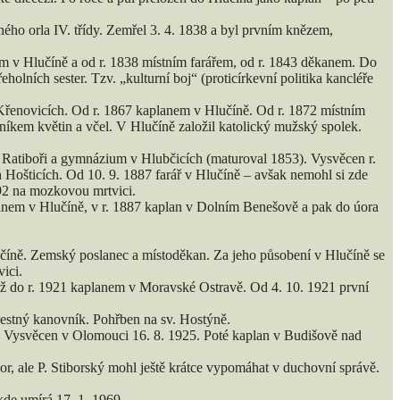
ného orla IV. třídy. Zemřel 3. 4. 1838 a byl prvním knězem,
m v Hlučíně a od r. 1838 místním farářem, od r. 1843 děkanem. Do
olních sester. Tzv. „kulturní boj“ (proticírkevní politika kancléře
 Křenovicích. Od r. 1867 kaplanem v Hlučíně. Od r. 1872 místním
íkem květin a včel. V Hlučíně založil katolický mužský spolek.
 Ratiboři a gymnázium v Hlubčicích (maturoval 1853). Vysvěcen r.
h Hošticích. Od 10. 9. 1887 farář v Hlučíně – avšak nemohl si zde
892 na mozkovou mrtvici.
anem v Hlučíně, v r. 1887 kaplan v Dolním Benešově a pak do úora
číně. Zemský poslanec a místoděkan. Za jeho působení v Hlučíně se
ici.
ž do r. 1921 kaplanem v Moravské Ostravě. Od 4. 10. 1921 první
čestný kanovník. Pohřben na sv. Hostýně.
. Vysvěcen v Olomouci 16. 8. 1925. Poté kaplan v Budišově nad
r, ale P. Stiborský mohl ještě krátce vypomáhat v duchovní správě.
kde umírá 17. 1. 1969.