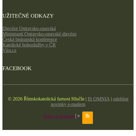
UŽITEČNÉ ODKAZY
Diecéze Ostravsko-opavská
Ministranti Ostravsko-opavské diecéze
Česká biskupská konference
Katolické bohoslužby v ČR
Víra.cz
FACEBOOK
© 2026 Římskokatolická farnost Hlučín |
IS OMNIA
|
odebírat
novinky e-mailem
Select Language
▼