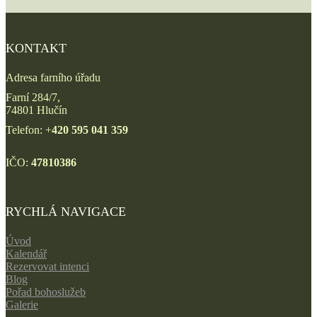
KONTAKT
Adresa farního úřadu
Farní 284/7,
74801 Hlučín
Telefon: +
420 595 041 359
IČO:
47810386
RYCHLÁ NAVIGACE
Úvod
Kalendář
Rezervovat intenci
Blog
Pořad bohoslužeb
Galerie